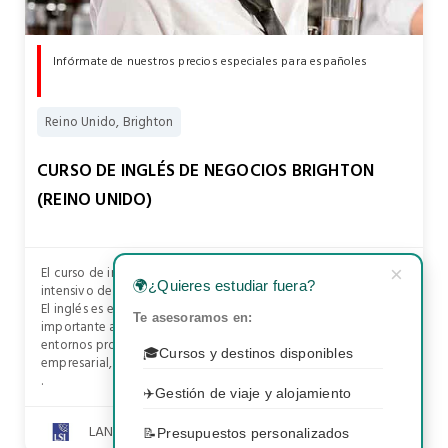
Infórmate de nuestros precios especiales para españoles
Reino Unido, Brighton
CURSO DE INGLÉS DE NEGOCIOS BRIGHTON
(REINO UNIDO)
El curso de inglés de negocios forma parte del programa
×
🌍
¿Quieres estudiar fuera?
intensivo de LSI Brighton.
El inglés es el idioma fundamental de los negocios, por ello, es
Te asesoramos en:
importante aprender a comunicarse correctamente en
entornos profesionales relacionados con el mundo
🎓
Cursos y destinos disponibles
empresarial, tanto a nivel hablado como escrito.
.
✈️
Gestión de viaje y alojamiento
LANGUAGE STUDIES INTERNATIONAL UK LSI
📝
Presupuestos personalizados