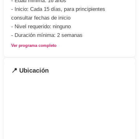
- Edad minima: 16 años
- Inicio: Cada 15 días, para principientes
consultar fechas de inicio
- Nivel requerido: ninguno
- Duración mínima: 2 semanas
- 1 lección: 45 minutos
Ver programa completo
El programa incluye
📍 Ubicación
- Matricula
- Test de nivel
- Certificado de asistencia
- 30 lecciones a la semana
- Materiales y libros de texto
- Acceso a las instalaciones de la escuela
- Programa social de tiempo libre ( excursiones