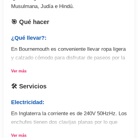
Musulmana, Judía e Hindú.
🎯 Qué hacer
¿Qué llevar?:
En Bournemouth es conveniente llevar ropa ligera
y calzado cómodo para disfrutar de paseos por la
ciudad
Ver más
Actividades:
🛠 Servicios
Bournemouth ofrece todas las actividades de ocio
y entretenimiento de un resort de vacaciones
Electricidad:
internacional. Desde cines, teatros, restaurantes,
En Inglaterra la corriente es de 240V 50HzHz. Los
pubs y clubs de moda, salas de concierto,
enchufes tienen dos clavijas planas por lo que
exposiciones, conferencias y festivales de
necesitarás comprar un adaptador para poder
música. Cosas que ver: - Bournemouth
Ver más