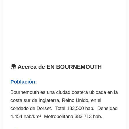
no incluidas)
El precio no incluye
Tasas de examenes en el curso (opcional)
Billetes de avion
Traslados desde y hasta el aeropuerto en destino
(opcional)
Seguro de viaje (opcional)
🌍 Acerca de EN BOURNEMOUTH
Excursiones y actividades optativas (abonar en
destino)
Población:
Fianza de alojamiento (cuando proceda)
Bournemouth es una ciudad costera ubicada en la
costa sur de Inglaterra, Reino Unido, en el
condado de Dorset.  Total 183,500 hab.  Densidad
4.454 hab/km²  Metropolitana 383 713 hab.