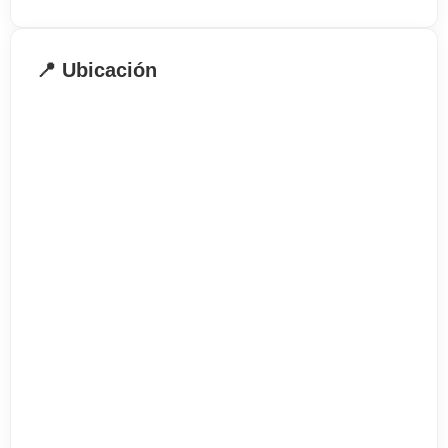
lecciones por semana basada alrededor de un
programa de coursebook con las 20 lecciones
adicionales por semana de la tarde.
📍 Ubicación
Este curso es ideal para los que desean hacer la
mayor parte de sus estudios y todavia tener
tiempo libre por la tarde para gozar de las
ventajas que Londres puede que ofrecer.