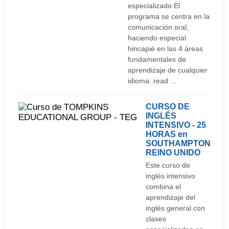
del té, a las 5 de la tarde. Es una tradición que se
especializado.El
London Luton
programa se centra en la
sigue conservando. Normalmente se acompaña
comunicación oral,
de unas pastas o un trozo de pastel.
haciendo especial
hincapié en las 4 áreas
Festivos:
fundamentales de
aprendizaje de cualquier
1 de enero: Año Nuevo. Viernes Santo (marzo o
idioma: read ...
abril). Lunes de Pascua (marzo o abril) Primer
lunes de mayo Ültimo lunes de mayo Último lunes
CURSO DE
INGLÉS
de Agosto 25 de diciembre: Navidad 26 de
INTENSIVO - 25
diciembre: Boxing Day
HORAS en
SOUTHAMPTON
REINO UNIDO
Este curso de
inglés intensivo
combina el
aprendizaje del
inglés general con
clases