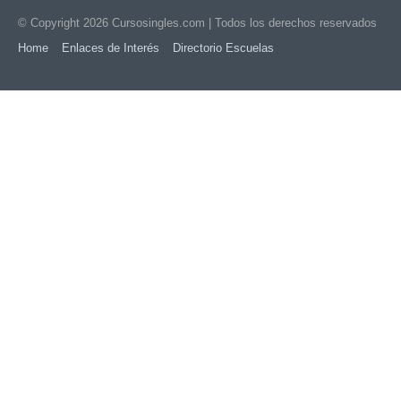
© Copyright 2026
Cursosingles.com
| Todos los derechos reservados
Home
Enlaces de Interés
Directorio Escuelas