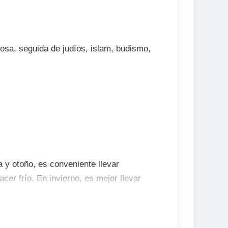
rosa, seguida de judíos, islam, budismo,
 y otoño, es conveniente llevar
cer frío. En invierno, es mejor llevar
mperaturas son muy bajas.. En verano,
bido a las altas temperaturas.