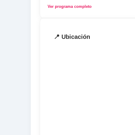
. Fechas de comienzo:12 de abril de 2
Ver programa completo
. Duración: 2 semanas.
El precio incluye
📍 Ubicación
. Curso de 20 lecciones semanales de 
. 3 actividades semanales por la tarde
. 1 excursión de día completo
. Alojamiento en familia con habitación
El precio no incluye
. Libros y materiales
. Cuota de inscripción
. Billete de avión
. Recogida en el aeropuerto (opcional)