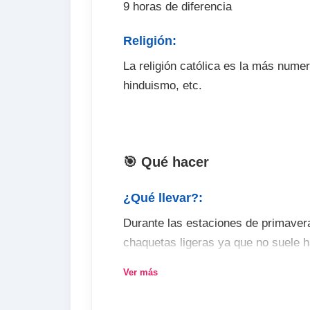
9 horas de diferencia
Religión:
La religión católica es la más nume
hinduismo, etc.
🎯 Qué hacer
¿Qué llevar?:
Durante las estaciones de primavera
chaquetas ligeras ya que no suele ha
ropa de abrigo pero tampoco las te
Ver más
es conveniente llevar ropa ligera de