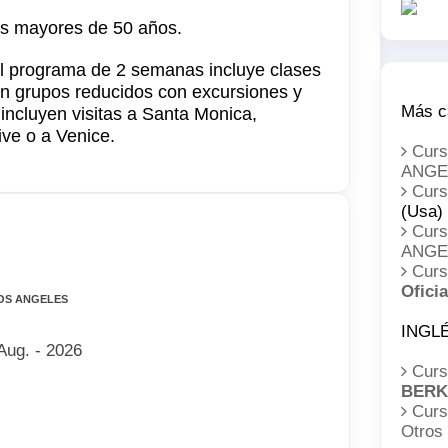
es mayores de 50 años.
l programa de 2 semanas incluye clases
en grupos reducidos con excursiones y
Más c
 incluyen visitas a Santa Monica,
ive o a Venice.
Cur
ANGE
Cur
(Usa)
Cur
ANGE
Cur
Oficia
LOS ANGELES
INGL
Aug. - 2026
Curs
BERK
Curs
Otros