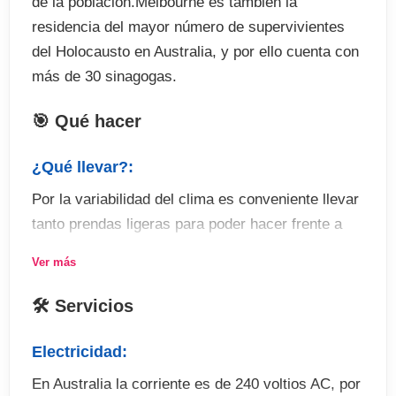
de la población.Melbourne es también la
residencia del mayor número de supervivientes
del Holocausto en Australia, y por ello cuenta con
más de 30 sinagogas.
🎯 Qué hacer
¿Qué llevar?:
Por la variabilidad del clima es conveniente llevar
tanto prendas ligeras para poder hacer frente a
las altas temperaturas, como alguna prenda de
Ver más
abrigo, gorros para protegerse del sol e
impermeable para la lluvia.
🛠 Servicios
Actividades:
Electricidad:
Comenzando por los jardines que puedes visitar
En Australia la corriente es de 240 voltios AC, por