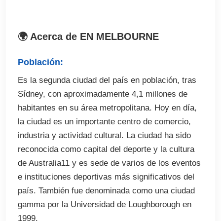
El programa incluye
 Matricula
🌍 Acerca de EN MELBOURNE
 Test de nivel
 20 clases de Inglés general y 8 clases de
Población:
asignaturas optativas
Es la segunda ciudad del país en población, tras
 Certificado de asistencia
Sídney, con aproximadamente 4,1 millones de
 Libro de texto y material didactico
habitantes en su área metropolitana. Hoy en día,
 Programa social de tiempo libre ( excursiones no
la ciudad es un importante centro de comercio,
incluidas)
industria y actividad cultural. La ciudad ha sido
reconocida como capital del deporte y la cultura
El precio no incluye
de Australia11 y es sede de varios de los eventos
e instituciones deportivas más significativos del
Tasas de examenes en el curso (opcional)
país. También fue denominada como una ciudad
Billetes de avion
gamma por la Universidad de Loughborough en
Traslados desde y hasta el aeropuerto en destino
1999.