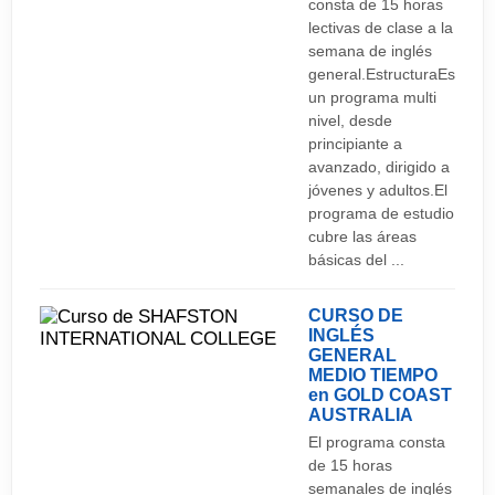
consta de 15 horas
Asiático y continúa evolucionando hasta la fecha.
lectivas de clase a la
Asimismo, es la ciudad más cultural de Australia,
semana de inglés
por lo que podrás encontrar actividades
general.EstructuraEs
un programa multi
culturales, festivales y música para todos los
nivel, desde
gustos.
principiante a
avanzado, dirigido a
jóvenes y adultos.El
programa de estudio
cubre las áreas
básicas del ...
CURSO DE
INGLÉS
GENERAL
MEDIO TIEMPO
en GOLD COAST
AUSTRALIA
El programa consta
de 15 horas
semanales de inglés