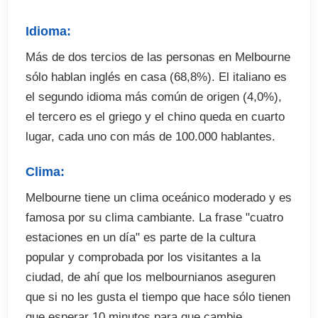
(opcional)
Seguro de viaje (opcional)
Idioma:
Seguro Médico Australiano (Opcional) 34 AUD por
Más de dos tercios de las personas en Melbourne
mes
sólo hablan inglés en casa (68,8%). El italiano es
Excursiones y actividades optativas (abonar en
el segundo idioma más común de origen (4,0%),
destino)
el tercero es el griego y el chino queda en cuarto
Fianza de alojamiento (cuando proceda)
lugar, cada uno con más de 100.000 hablantes.
Clima:
Melbourne tiene un clima oceánico moderado y es
famosa por su clima cambiante. La frase "cuatro
estaciones en un día" es parte de la cultura
popular y comprobada por los visitantes a la
ciudad, de ahí que los melbournianos aseguren
que si no les gusta el tiempo que hace sólo tienen
que esperar 10 minutos para que cambie.