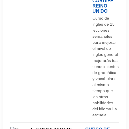
CARDIFF
abril). Lunes de Pascua (marzo o abril) Primer
REINO
UNIDO
lunes de mayo Ültimo lunes de mayo Último lunes
Curso de
de Agosto 25 de diciembre: Navidad 26 de
inglés de 15
diciembre: Boxing Day
lecciones
semanales
para mejorar
el nivel de
inglés general
mejorarás tus
conocimientos
de gramática
y vocabulario
al mismo
tiempo que
las otras
habilidades
del idioma.La
escuela ...