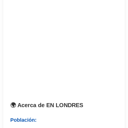
Inglés con mayor precisión.
Las clases son flexibles y orientado a objetivos
para ayudar a progresar cualquiera que sea su
horario
Nivel de Inglés:
Desde Principiante a Avanzado . Habrá prueba de
nivel antes de entrar el primer día.
Horario de 9,30 a 12,30h de lunes a viernes ( 13h
45 minutos por semana)
🌍 Acerca de EN LONDRES
Población: