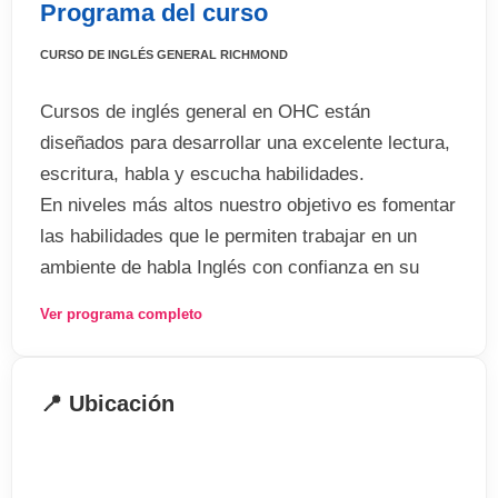
Programa del curso
CURSO DE INGLÉS GENERAL RICHMOND
Cursos de inglés general en OHC están
diseñados para desarrollar una excelente lectura,
escritura, habla y escucha habilidades.
En niveles más altos nuestro objetivo es fomentar
las habilidades que le permiten trabajar en un
ambiente de habla Inglés con confianza en su
capacidad de lenguaje.
Ver programa completo
Nuestros profesores cualificados y
experimentados que el aprendizaje sea divertido
📍 Ubicación
Inglés y le ayudará a mejorar sus habilidades de
lenguaje, a construir su vocabulario, mejorar su
pronunciación y ayudará a utilizar la gramática