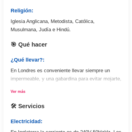
Religión:
Iglesia Anglicana, Metodista, Católica,
Musulmana, Judía e Hindú.
🎯 Qué hacer
¿Qué llevar?:
En Londres es conveniente llevar siempre un
impermeable, y una gabardina para evitar mojarte,
y si no, siempre puedes comprar un paraguas en
Ver más
cualquier puesto ambulante. Es conveniente llevar
zapatos cómodos para poder disfrutar de
🛠 Servicios
agradables paseos por la ciudad
Electricidad:
Actividades: