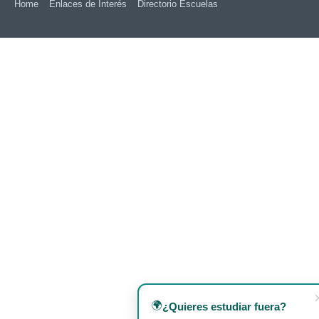
Home
Enlaces de Interés
Directorio Escuelas
recargable utilizable de manera ilimitada en el
LUAS.
🌍
¿Quieres estudiar fuera?