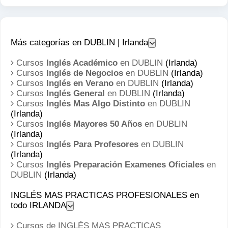
es recomendable. Para más información visita su
web: Meteor Irlanda 3: La nueva compañia de
tercera generación que viene apretando fuerte con
Más categorías en DUBLIN | Irlanda
precios bastante competitivos. Otra buena opción
Cursos
Inglés Académico
en DUBLIN
(Irlanda)
a escoger. Su web: 3 Irlanda
Cursos
Inglés de Negocios
en DUBLIN
(Irlanda)
Cursos
Inglés en Verano
en DUBLIN
(Irlanda)
Salud:
Cursos
Inglés General
en DUBLIN
(Irlanda)
Cursos
Inglés Mas Algo Distinto
en DUBLIN
La Tarjeta Sanitaria Europea, es personal e
(Irlanda)
intransferible y se obtiene en el momento en los
Cursos
Inglés Mayores 50 Años
en DUBLIN
(Irlanda)
centros de atención e información de la Seguridad
Cursos
Inglés Para Profesores
en DUBLIN
Social presentando el documento nacional de
(Irlanda)
Cursos
Inglés Preparación Examenes Oficiales
en
identidad (DNI) o documento equivalente.europea
DUBLIN
(Irlanda)
con la que acudir al centro de salud. Como hacían
hasta el momento, los beneficiarios que reciban
INGLÉS MAS PRACTICAS PROFESIONALES en
todo IRLANDA
asistencia sanitaria pública en los países citados
deberán abonar el importe del servicio y la
Cursos de INGLÉS MAS PRACTICAS