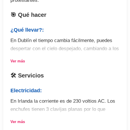
protestantes.
🎯 Qué hacer
¿Qué llevar?:
En Dublín el tiempo cambia fácilmente, puedes
despertar con el cielo despejado, cambiando a los
10 minutos lloviendo intensamente, para después
Ver más
volver a despejarse . No olvides llevar
chubasquero o paraguas , aunque al ser una
🛠 Servicios
ciudad muy turística, tendrás puestos ambulantes
o tiendas donde comprar un paraguas. Es
Electricidad:
conveniente llevar zapatos cómodos para poder
En Irlanda la corriente es de 230 voltios AC. Los
disfrutar de agradables paseos por la ciudad.
enchufes tienen 3 clavijas planas por lo que
necesitarás comprar un adaptador para poder
Actividades:
Ver más
utilizar tus aparatos electrónicos. Puedes