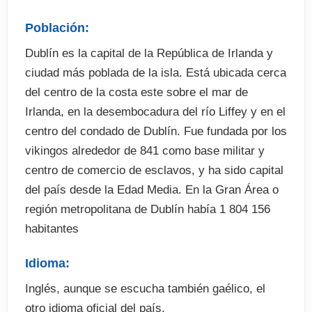
. Duración: a partir de 1 semana
Población:
El precio incluye
Dublín es la capital de la República de Irlanda y
ciudad más poblada de la isla. Está ubicada cerca
. Curso de inglés de 15 lecciones semanales
del centro de la costa este sobre el mar de
. Practicas profesionales en el área solicitada
Irlanda, en la desembocadura del río Liffey y en el
. Tasa de matrícula
centro del condado de Dublín. Fue fundada por los
. Materiales
vikingos alrededor de 841 como base militar y
. Certificado acreditativo del curso
centro de comercio de esclavos, y ha sido capital
del país desde la Edad Media. En la Gran Área o
El precio no incluye
región metropolitana de Dublín había 1 804 156
habitantes
. Billete de avión
. Seguro de viaje (opcional)
Idioma:
. Recogida en el aeropuerto (opcional)
Inglés, aunque se escucha también gaélico, el
. Fianza de alojamiento (cuando proceda)
otro idioma oficial del país.