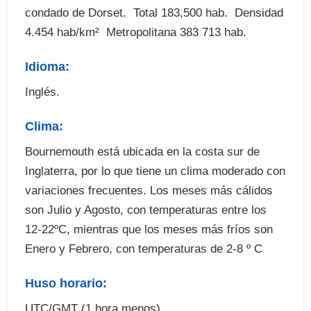
condado de Dorset.  Total 183,500 hab.  Densidad
Recogida en el aeropuerto (opcional)
4.454 hab/km²  Metropolitana 383 713 hab.
Seguro de viaje (opcional)
Tasa de exámenes
Idioma:
Fianza de alojamiento (cuando proceda)
Inglés.
Excursiones y actividades optativas (abonar en
destino)
Clima:
Bournemouth está ubicada en la costa sur de
Inglaterra, por lo que tiene un clima moderado con
variaciones frecuentes. Los meses más cálidos
son Julio y Agosto, con temperaturas entre los
12-22ºC, mientras que los meses más fríos son
Enero y Febrero, con temperaturas de 2-8 º C
Huso horario:
UTC/GMT (1 hora menos)