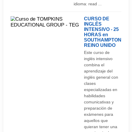
idioma: read ...
Aeropuertos
CURSO DE
Bournemouth Airport
INGLÉS
INTENSIVO - 25
London Gatwick Airport
HORAS en
SOUTHAMPTON
London Heathrow Airport
REINO UNIDO
Este curso de
London Stansted Airport
inglés intensivo
Southampton Airport
combina el
aprendizaje del
inglés general con
clases
especializadas en
habilidades
comunicativas y
preparación de
exámenes para
aquellos que
quieran tener una