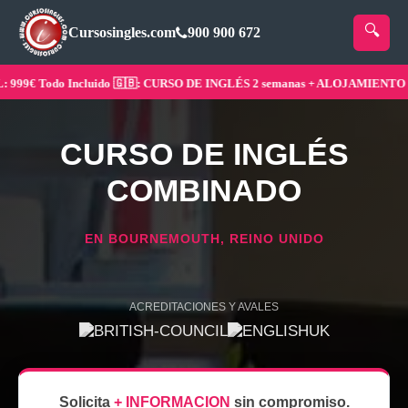
Cursosingles.com
900 900 672
9€ Todo Incluido 🇬🇧: CURSO DE INGLÉS 2 semanas + ALOJAMIENTO ¡Res
CURSO DE INGLÉS
COMBINADO
EN BOURNEMOUTH, REINO UNIDO
ACREDITACIONES Y AVALES
Solicita
+ INFORMACION
sin compromiso.