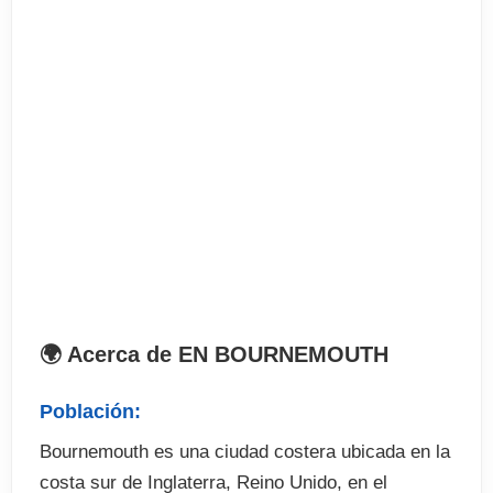
Estudiantes por clase: máximo 12
Entrada- salida alojamiento: De domingo a sábado
El precio incluye
Curso de 25 clases semanales de inglés intensivo
más 5 lecciones de inglés one to one.
Tasa de matrícula
Materiales
Búsqueda de alojamiento
Libre acceso a las instalaciones del centro.
🌍 Acerca de EN BOURNEMOUTH
Certificado de asistencia al curso.
Población:
El precio no incluye
Bournemouth es una ciudad costera ubicada en la
costa sur de Inglaterra, Reino Unido, en el
Billete de avión