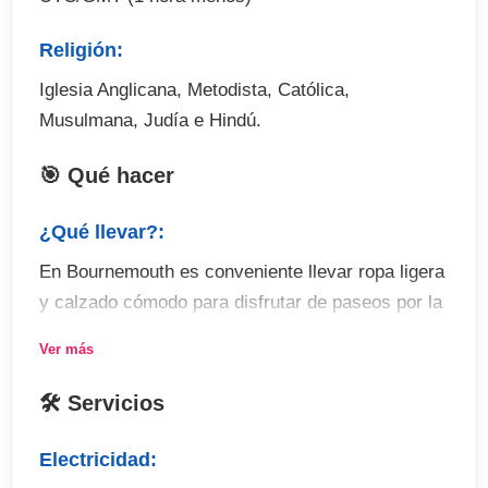
Religión:
Iglesia Anglicana, Metodista, Católica,
Musulmana, Judía e Hindú.
🎯 Qué hacer
¿Qué llevar?:
En Bournemouth es conveniente llevar ropa ligera
y calzado cómodo para disfrutar de paseos por la
ciudad
Ver más
Actividades:
🛠 Servicios
Bournemouth ofrece todas las actividades de ocio
y entretenimiento de un resort de vacaciones
Electricidad:
internacional. Desde cines, teatros, restaurantes,