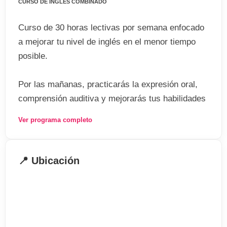
CURSO DE INGLÉS COMBINADO
Curso de 30 horas lectivas por semana enfocado
a mejorar tu nivel de inglés en el menor tiempo
posible.
Por las mañanas, practicarás la expresión oral,
comprensión auditiva y mejorarás tus habilidades
en lectura y redacción escrita. Por las tardes,
Ver programa completo
tendrás clases particulares para poder centrarte
en aquellas áreas en las que presentes mayores
dificultades.
Información general
📍 Ubicación
Edad mínima: a partir de 18 años
Fechas de comienzo: cada lunes
Horario: 9:00-17:00
Niveles: desde principiante a avanzado