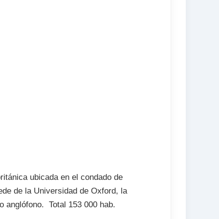
en destino (opcional)
abonar en destino)
a)
británica ubicada en el condado de
sede de la Universidad de Oxford, la
anglófono.  Total 153 000 hab. 