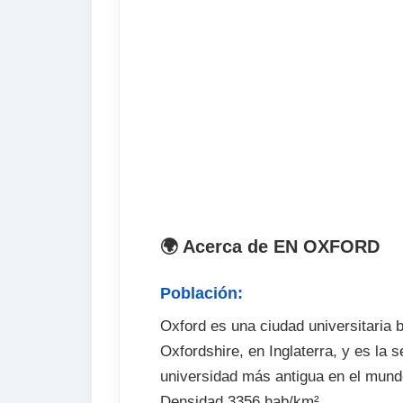
El precio no incluye
Tasas de exámen (opcional)
Billetes de avión
Traslados desde y hasta el aeropuerto 
Seguro de viaje (opcional)
Excursiones y actividades optativas (
Fianza de alojamiento (cuando proced
🌍 Acerca de EN OXFORD
Población:
Oxford es una ciudad universitaria 
Oxfordshire, en Inglaterra, y es la 
universidad más antigua en el mundo 
Densidad 3356 hab/km²