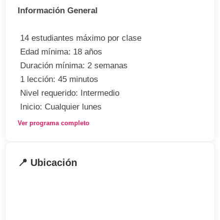
Información General
 14 estudiantes máximo por clase
 Edad mínima: 18 años
 Duración mínima: 2 semanas
 1 lección: 45 minutos
 Nivel requerido: Intermedio
 Inicio: Cualquier lunes
 Fecha alojamiento: Entrada Domingo Salida
Ver programa completo
Sábado
El programa incluye
📍 Ubicación
 Matrícula
 30 clases semanales de inglés general
 1 clase: 45 minutos