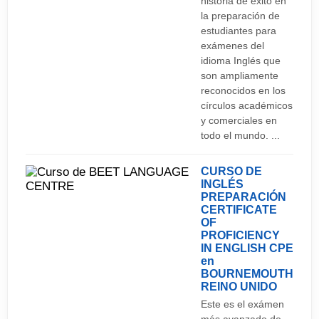
historia de éxito en
alternativas de transporte para moverte por la
la preparación de
ciudad. No obstante, la mejor forma de recorrer la
estudiantes para
ciudad es a pie o en bicicleta. - AUTOBUSES:
exámenes del
idioma Inglés que
principalmente operadas por las compañías
son ampliamente
Oxford Bus Company y Stagecoach Oxfordshire,
reconocidos en los
que operan rutas a Londres y a los aeropuertos
círculos académicos
y comerciales en
de Gatwick y Heathrow. - TREN: La estación está
todo el mundo. ...
a media milla al oeste del centro de la ciudad.
Hay numerosas conexiones para ciudades como
CURSO DE
Manchester, Edimburgo, Londres o Birmingham,
INGLÉS
PREPARACIÓN
entre otros destinos. - COCHE: Existe una amplia
CERTIFICATE
red de carreteras que une la ciudad con otros
OF
PROFICIENCY
núcleos de la periferia. Cuenta también con una
IN ENGLISH CPE
en
amplia red de autopistas
BOURNEMOUTH
REINO UNIDO
Aeropuertos
Este es el exámen
Heathrow To Oxford